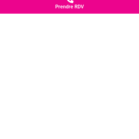
Prendre RDV
Changer d'hair
399 Rue du Perrin
69700 Loire sur Rhône
04 78 73 96 13